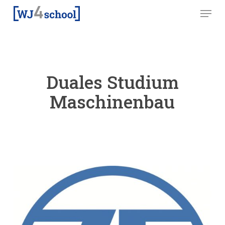
Skip
Menu
to
main
content
Duales Studium
Maschinenbau