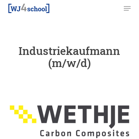
Skip
Menu
to
main
content
Industriekaufmann
(m/w/d)