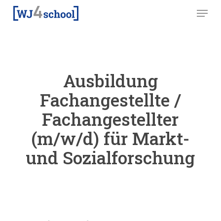
Skip
Menu
to
main
content
Ausbildung
Fachangestellte /
Fachangestellter
(m/w/d) für Markt-
und Sozialforschung