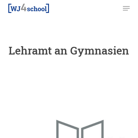
Skip
Menu
to
main
content
Lehramt an Gymnasien