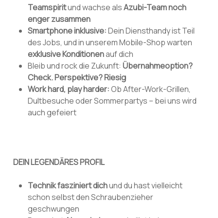
Teamspirit
und wachse als
Azubi-Team noch
enger zusammen
Smartphone inklusive:
Dein Diensthandy ist Teil
des Jobs, und in unserem Mobile-Shop warten
exklusive Konditionen
auf dich
Bleib und rock die Zukunft:
Übernahmeoption?
Check. Perspektive? Riesig
Work hard, play harder:
Ob After-Work-Grillen,
Dultbesuche oder Sommerpartys – bei uns wird
auch gefeiert
DEIN LEGENDÄRES PROFIL
Technik fasziniert dich
und du hast vielleicht
schon selbst den Schraubenzieher
geschwungen