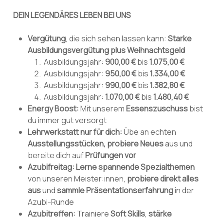
DEIN LEGENDÄRES LEBEN BEI UNS
Vergütung
, die sich sehen lassen kann:
Starke
Ausbildungsvergütung plus Weihnachtsgeld
Ausbildungsjahr:
900,00 €
bis
1.075,00 €
Ausbildungsjahr:
950,00 €
bis
1.334,00 €
Ausbildungsjahr:
990,00 €
bis
1.382,80 €
Ausbildungsjahr:
1.070,00 €
bis
1.480,40 €
Energy Boost:
Mit unserem
Essenszuschuss
bist
du immer gut versorgt
Lehrwerkstatt nur für dich:
Übe an echten
Ausstellungsstücken, probiere Neues
aus und
bereite dich auf
Prüfungen vor
Azubifreitag:
Lerne spannende Spezialthemen
von unseren Meister:innen,
probiere direkt alles
aus
und
sammle Präsentationserfahrung
in der
Azubi-Runde
Azubitreffen:
Trainiere
Soft Skills
,
stärke