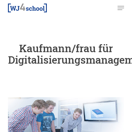
Skip
Menu
to
main
content
Kaufmann/frau für
Digitalisierungsmanage