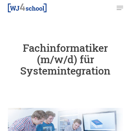
Skip
Menu
to
main
content
Fachinformatiker
(m/w/d) für
Systemintegration