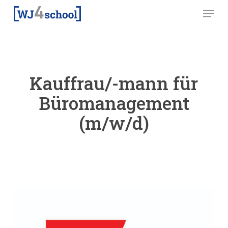
Skip
Menu
to
main
content
Kauffrau/-mann für
Büromanagement
(m/w/d)