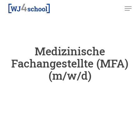
Skip
Menu
to
main
content
Medizinische
Fachangestellte (MFA)
(m/w/d)