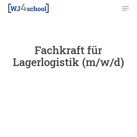
Skip
Menu
to
main
content
Fachkraft für
Lagerlogistik (m/w/d)