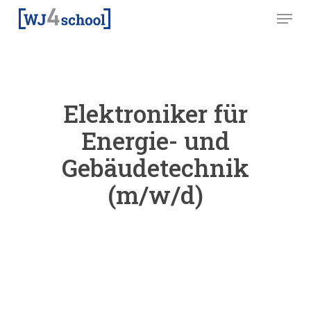
Skip
Menu
to
main
content
Elektroniker für
Energie- und
Gebäudetechnik
(m/w/d)