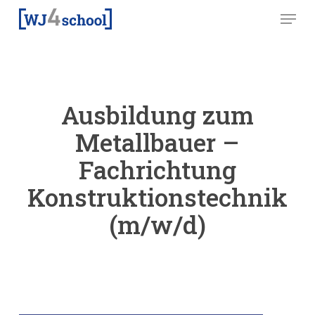
Skip
Menu
to
main
content
Ausbildung zum
Metallbauer –
Fachrichtung
Konstruktionstechnik
(m/w/d)