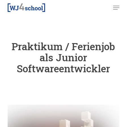
Skip
Menu
to
main
content
Praktikum / Ferienjob
als Junior
Softwareentwickler