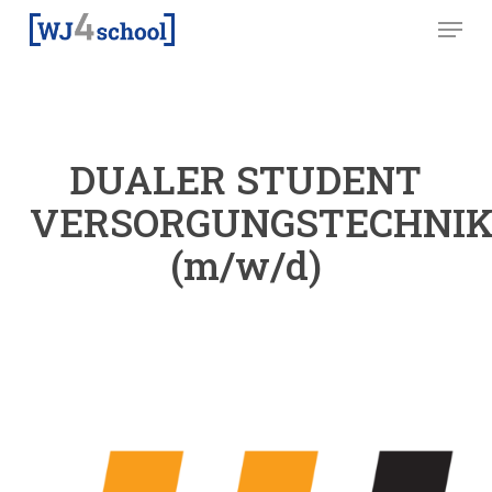
Skip
Menu
to
main
content
DUALER STUDENT
VERSORGUNGSTECHNI
(m/w/d)