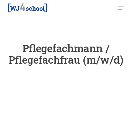
Skip
Menu
to
main
content
Pflegefachmann /
Pflegefachfrau (m/w/d)