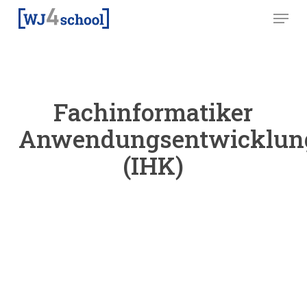
Skip
Menu
to
main
content
Fachinformatiker
Anwendungsentwicklun
(IHK)