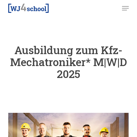
Skip
Menu
to
main
content
Ausbildung zum Kfz-
Mechatroniker* M|W|D
2025