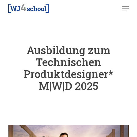
Skip
Menu
to
main
content
Ausbildung zum
Technischen
Produktdesigner*
M|W|D 2025