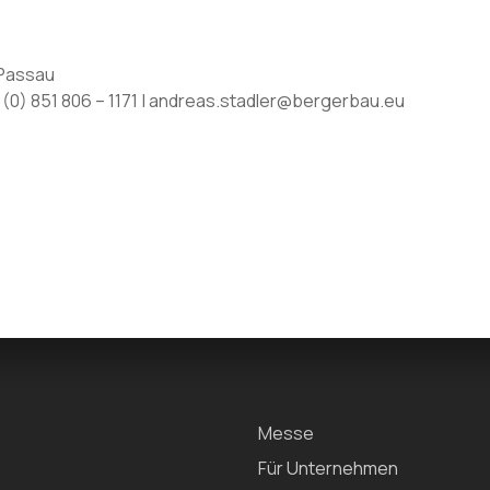
 Passau
 (0) 851 806 – 1171 | andreas.stadler@bergerbau.eu
Messe
Für Unternehmen