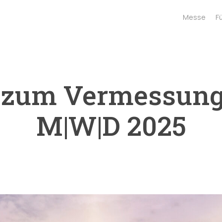
Messe
F
 zum Vermessung
M|W|D 2025