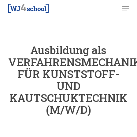
Skip
Menu
to
main
content
Ausbildung als
VERFAHRENSMECHANI
FÜR KUNSTSTOFF-
UND
KAUTSCHUKTECHNIK
(M/W/D)