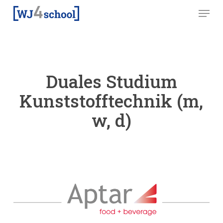
Skip
Menu
to
main
content
Duales Studium
Kunststofftechnik (m,
w, d)